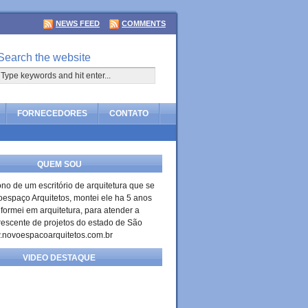
NEWS FEED
COMMENTS
Search the website
FORNECEDORES
CONTATO
QUEM SOU
no de um escritório de arquitetura que se
spaço Arquitetos, montei ele ha 5 anos
ormei em arquitetura, para atender a
escente de projetos do estado de São
.novoespacoarquitetos.com.br
VIDEO DESTAQUE