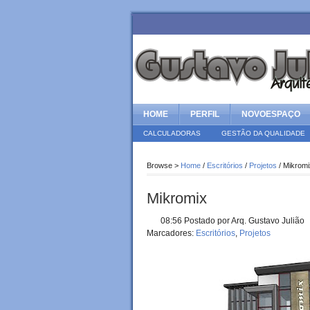
HOME
PERFIL
NOVOESPAÇO
CALCULADORAS
GESTÃO DA QUALIDADE
Browse >
Home
/
Escritórios
/
Projetos
/ Mikromi
Mikromix
08:56 Postado por
Arq. Gustavo Julião
Marcadores:
Escritórios
,
Projetos