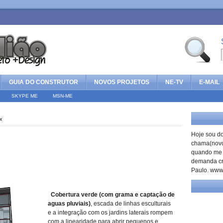
GUIA DO CONSTRUTOR
NOVOS PROJETOS
NE-TV
E-MAIL
SKYPE ME
MSN-ME
x
Hoje sou do
chama(novoe
quando me f
demanda cr
Paulo. www
Cobertura verde (com grama e captação de
aguas pluviais)
, escada de linhas esculturais
e a integração com os jardins laterais rompem
com a linearidade para abrir pequenos e