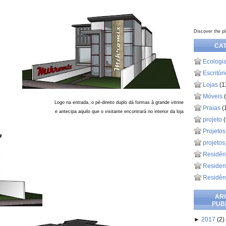
Discover the pl
CA
Ecologi
Escritór
Lojas
(1
Móveis
Logo na entrada, o pé-direito duplo dá formas à grande vitrine
Praias
(
e antecipa aquilo que o visitante encontrará no interior da loja
projeto
(
Projetos
projetos
Residên
Residen
Residênc
AR
PUB
►
2017
(2)