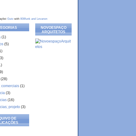
aylist
Guto
with
808funk and Levanon
TEGORIAS
NOVOESPAÇO
ARQUITETOS
a
(1)
ios
(5)
1)
(3)
1)
9)
(28)
; comerciais
(1)
cia
(3)
cias
(16)
ias; projeto
(3)
QUIVO DE
LICAÇÕES