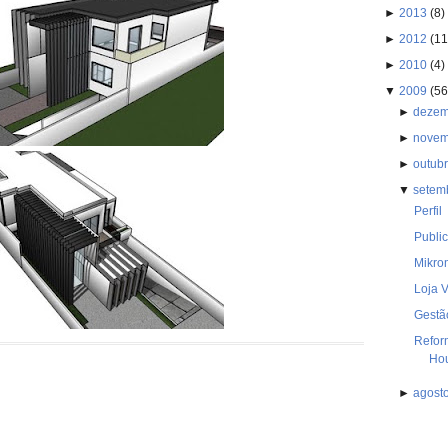
►
2013
(8)
►
2012
(11
►
2010
(4)
▼
2009
(56
►
deze
►
nove
►
outub
▼
setem
Perfil
Publi
Mikro
Loja V
Gestã
Refor
Ho
►
agost