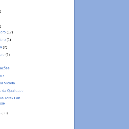
)
)
mbro
(17)
mbro
(1)
ro
(2)
bro
(6)
cações
mix
ia Violeta
o da Qualidade
ma Torak Lan
use
o
(30)