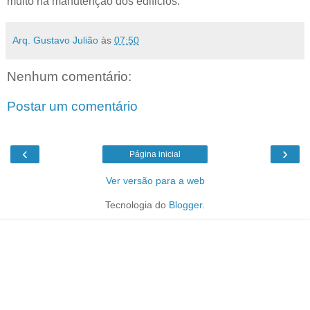
muito na manutenção dos edificios.
Arq. Gustavo Julião
às
07:50
Nenhum comentário:
Postar um comentário
‹
›
Página inicial
Ver versão para a web
Tecnologia do
Blogger
.